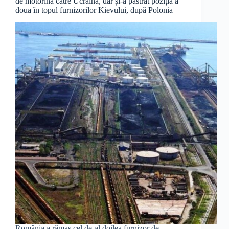
de motorină către Ucraina, dar și-a păstrat poziția a
doua în topul furnizorilor Kievului, după Polonia
România a rămas cel de-al doilea furnizor de