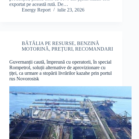
exportat pe această rută. De…
Energy Report
iulie 23, 2026
BĂTĂLIA PE RESURSE
,
BENZINĂ
MOTORINĂ
,
PREȚURI
,
RECOMANDARI
Guvernanții caută, împreună cu operatorii, în special
Rompetrol, soluții alternative de aprovizionare cu
țiței, ca urmare a stopării livrărilor kazahe prin portul
rus Novorosisk