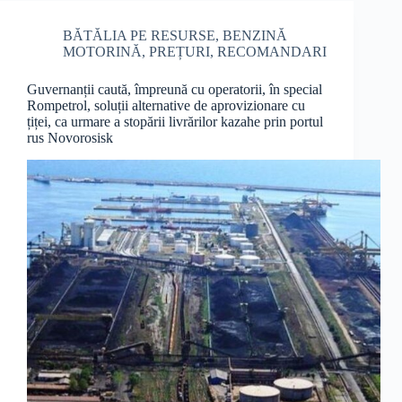
BĂTĂLIA PE RESURSE
,
BENZINĂ
MOTORINĂ
,
PREȚURI
,
RECOMANDARI
Guvernanții caută, împreună cu operatorii, în special
Rompetrol, soluții alternative de aprovizionare cu
țiței, ca urmare a stopării livrărilor kazahe prin portul
rus Novorosisk