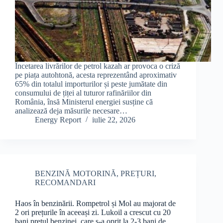
Încetarea livrărilor de petrol kazah ar provoca o criză
pe piața autohtonă, acesta reprezentând aproximativ
65% din totalul importurilor și peste jumătate din
consumului de țiței al tuturor rafinăriilor din
România, însă Ministerul energiei susține că
analizează deja măsurile necesare…
Energy Report
iulie 22, 2026
BENZINĂ MOTORINĂ
,
PREȚURI
,
RECOMANDARI
Haos în benzinării. Rompetrol și Mol au majorat de
2 ori prețurile în aceeași zi. Lukoil a crescut cu 20
bani prețul benzinei, care s-a oprit la 2-3 bani de