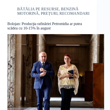
BĂTĂLIA PE RESURSE
,
BENZINĂ
MOTORINĂ
,
PREȚURI
,
RECOMANDARI
Bolojan: Producţia rafinăriei Petromidia ar putea
scădea cu 10-15% în august