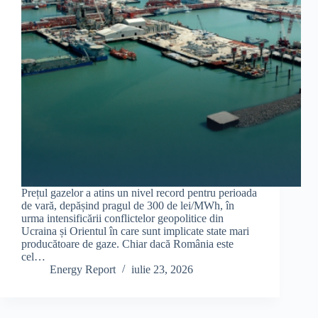
Prețul gazelor a atins un nivel record pentru perioada
de vară, depășind pragul de 300 de lei/MWh, în
urma intensificării conflictelor geopolitice din
Ucraina și Orientul în care sunt implicate state mari
producătoare de gaze. Chiar dacă România este
cel…
Energy Report
iulie 23, 2026