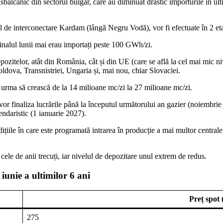
sbalcanic din sectorul bulgar, care au diminuat drastic importurile în ult
cul de interconectare Kardam (lângă Negru Vodă), vor fi efectuate în 2 eta
a finalul lunii mai erau importați peste 100 GWh/zi.
ozitelor, atât din România, cât și din UE (care se află la cel mai mic niv
ldova, Transnistriei, Ungaria și, mai nou, chiar Slovaciei.
ar urma să crească de la 14 milioane mc/zi la 27 milioane mc/zi.
că vor finaliza lucrările până la începutul următorului an gazier (noiembr
endaristic (1 ianuarie 2027).
ițiile în care este programată intrarea în producție a mai multor centra
 cele de anii trecuți, iar nivelul de depozitare unul extrem de redus.
 iunie a ultimilor 6 ani
Preț spot
275