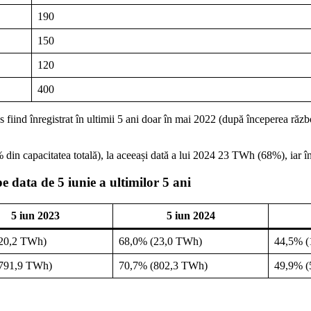
190
150
120
400
nd înregistrat în ultimii 5 ani doar în mai 2022 (după începerea războiu
n capacitatea totală), la aceeași dată a lui 2024 23 TWh (68%), iar î
 data de 5 iunie a ultimilor 5 ani
5 iun 2023
5 iun 2024
20,2 TWh)
68,0% (23,0 TWh)
44,5% (
791,9 TWh)
70,7% (802,3 TWh)
49,9% (