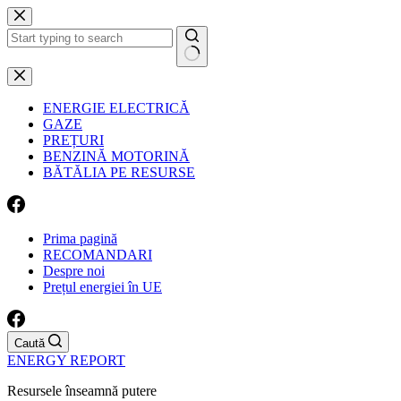
Sari
la
conținut
Niciun
rezultat
ENERGIE ELECTRICĂ
GAZE
PREȚURI
BENZINĂ MOTORINĂ
BĂTĂLIA PE RESURSE
Prima pagină
RECOMANDARI
Despre noi
Prețul energiei în UE
Caută
ENERGY REPORT
Resursele înseamnă putere