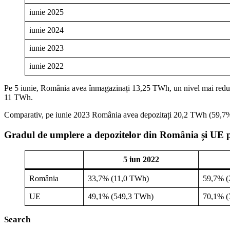
iunie 2025
iunie 2024
iunie 2023
iunie 2022
Pe 5 iunie, România avea înmagazinați 13,25 TWh, un nivel mai redus fii
11 TWh.
Comparativ, pe iunie 2023 România avea depozitați 20,2 TWh (59,7% di
Gradul de umplere a depozitelor din România și UE pe
5 iun 2022
România
33,7% (11,0 TWh)
59,7% (
UE
49,1% (549,3 TWh)
70,1% (
Search