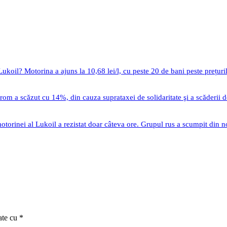
ukoil? Motorina a ajuns la 10,68 lei/l, cu peste 20 de bani peste prețuri
om a scăzut cu 14%, din cauza suprataxei de solidaritate şi a scăderii 
motorinei al Lukoil a rezistat doar câteva ore. Grupul rus a scumpit din n
ate cu
*