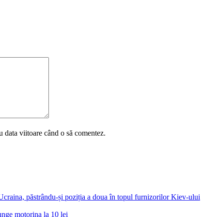
u data viitoare când o să comentez.
aina, păstrându-și poziția a doua în topul furnizorilor Kiev-ului
unge motorina la 10 lei