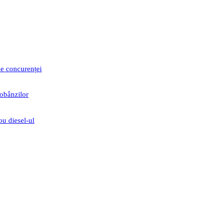
le concurenței
dobânzilor
ou diesel-ul