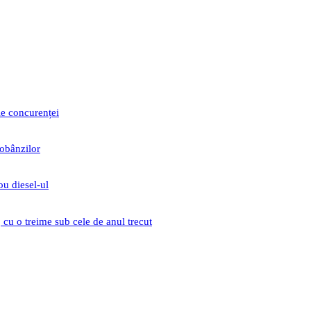
le concurenței
dobânzilor
ou diesel-ul
cu o treime sub cele de anul trecut