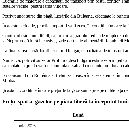
Lucrările de majorare a capacității de transport prin fostul coridor Tran
statelor vecine, pentru iarna viitoare.
Potrivit unor surse din piață, lucrările din Bulgaria, efectuate la punt
În aceste perioade, practic, importul va fi zero, în condițiile în care l
Contextul este unul dificil, ca urmare a gradului redus de umplere a dep
la Negru Vodă intră inclusiv gazele destinate alimentării Republicii Mo
La finalizarea lucrărilor din sectorul bulgar, capacitatea de transport 
Numai că, potrivit surselor Profit.ro, deși bulgarii estimaseră inițial 
capacitate majorată va fi disponibilă de-abia la începutul noului an cal
Iar consumul din România ar trebui să crească în această iarnă, în cond
Mintia.
Și asta în condițiile în care prețurile la gaze sunt aproape duble față de
Prețul spot al gazelor pe piața liberă la începutul lunii
Lună
iunie 2026