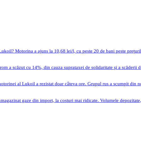
ukoil? Motorina a ajuns la 10,68 lei/l, cu peste 20 de bani peste prețuri
om a scăzut cu 14%, din cauza suprataxei de solidaritate şi a scăderii 
motorinei al Lukoil a rezistat doar câteva ore. Grupul rus a scumpit din n
gazinat gaze din import, la costuri mai ridicate. Volumele depozitate, 