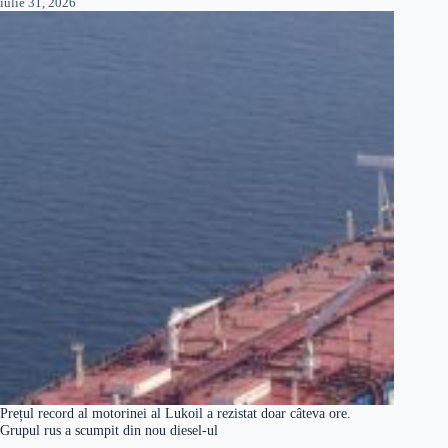
iulie 31, 2026
Prețul record al motorinei al Lukoil a rezistat doar câteva ore.
Grupul rus a scumpit din nou diesel-ul