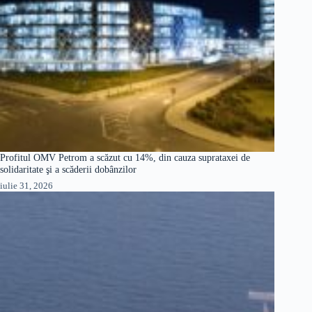
Profitul OMV Petrom a scăzut cu 14%, din cauza suprataxei de
solidaritate şi a scăderii dobânzilor
iulie 31, 2026