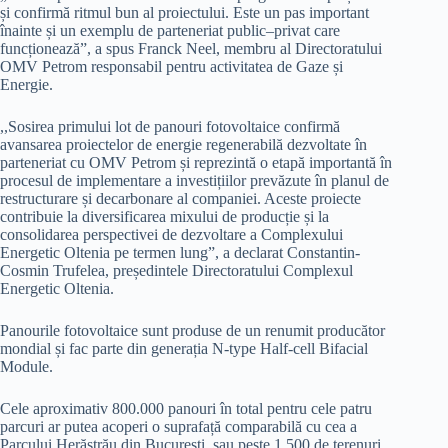
și confirmă ritmul bun al proiectului. Este un pas important
înainte și un exemplu de parteneriat public–privat care
funcționează”, a spus Franck Neel, membru al Directoratului
OMV Petrom responsabil pentru activitatea de Gaze și
Energie.
,,Sosirea primului lot de panouri fotovoltaice confirmă
avansarea proiectelor de energie regenerabilă dezvoltate în
parteneriat cu OMV Petrom și reprezintă o etapă importantă în
procesul de implementare a investițiilor prevăzute în planul de
restructurare și decarbonare al companiei. Aceste proiecte
contribuie la diversificarea mixului de producție și la
consolidarea perspectivei de dezvoltare a Complexului
Energetic Oltenia pe termen lung”, a declarat Constantin-
Cosmin Trufelea, președintele Directoratului Complexul
Energetic Oltenia.
Panourile fotovoltaice sunt produse de un renumit producător
mondial și fac parte din generația N-type Half-cell Bifacial
Module.
Cele aproximativ 800.000 panouri în total pentru cele patru
parcuri ar putea acoperi o suprafață comparabilă cu cea a
Parcului Herăstrău din București, sau peste 1.500 de terenuri