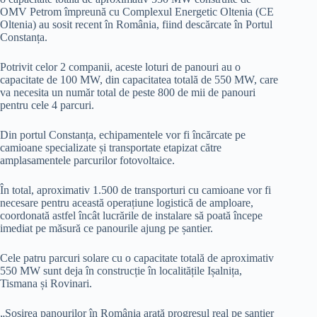
OMV Petrom împreună cu Complexul Energetic Oltenia (CE
Oltenia) au sosit recent în România, fiind descărcate în Portul
Constanța.
Potrivit celor 2 companii, aceste loturi de panouri au o
capacitate de 100 MW, din capacitatea totală de 550 MW, care
va necesita un număr total de peste 800 de mii de panouri
pentru cele 4 parcuri.
Din portul Constanța, echipamentele vor fi încărcate pe
camioane specializate și transportate etapizat către
amplasamentele parcurilor fotovoltaice.
În total, aproximativ 1.500 de transporturi cu camioane vor fi
necesare pentru această operațiune logistică de amploare,
coordonată astfel încât lucrările de instalare să poată începe
imediat pe măsură ce panourile ajung pe șantier.
Cele patru parcuri solare cu o capacitate totală de aproximativ
550 MW sunt deja în construcție în localitățile Ișalnița,
Tismana și Rovinari.
„Sosirea panourilor în România arată progresul real pe șantier